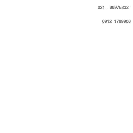
:
88975232 – 021
09