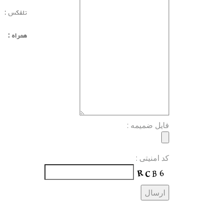
تلفکس 
همراه : 1789906 12
فایل ضمیمه :
کد امنیتی :