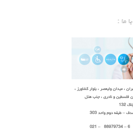
 ما :
ان ، میدان ولیعصر ، بلوار کشاورز ،
ان فلسطین و نادری ، جنب هتل
 132
ف – طبقه دوم واحد 303
6 – 88979734 – 021