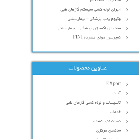
همکاری و استخدام
اجرای لوله کشی سیستم گازهای طبی
وکیوم پمپ پزشکی – بیمارستانی
سانترال اکسیژن پزشکی – بیمارستانی
کمپرسور هوای فشرده FINI
عناوین محصولات
EXport
آتلت
تاسیسات و لوله کشی گازهای طبی
خدمات
دسته‌بندی نشده
ساکشن مرکزی