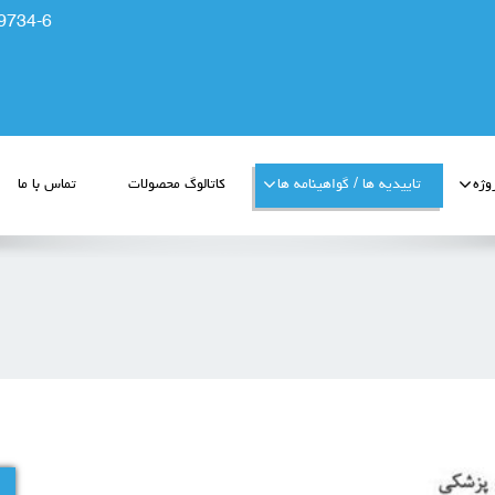
9734-6
وژه
تاییدیه ها / گواهینامه ها
کاتالوگ محصولات
تماس با ما