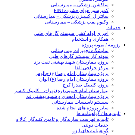
ساکشن پزشکی – بیمارستانی
کمپرسور هوای فشرده FINI
سانترال اکسیژن پزشکی – بیمارستانی
وکیوم پمپ پزشکی – بیمارستانی
خدمات
اجرای لوله کشی سیستم گازهای طبی
همکاری و استخدام
رزومه / نمونه پروژه
نمایشگاه تجهیزات بیمارستانی
نمونه کار سیستم گازهای طبی
پروژه بیمارستان شهید بهشتی تفت یزد
مرکز جراحی آلفا
پروژه بیمارستان امام رضا (ع) چالوس
پروژه بیمارستان امام رضا (ع) ایوان
پروژه کلینیک صدرا کرج
بیمارستان امام خمینی (ره) تهران – کلینیک کنسر
پروژه بیمارستان امجدی و شهید بهشتی قم
سیستم تاسیسات بیمارستانی
سایر پروژه های انجام شده
تاییدیه ها / گواهینامه ها
تاییدیه فهرست سازندگان و تامین کنندگان کالا و
خدمات دولتی
گواهینامه های ایزو