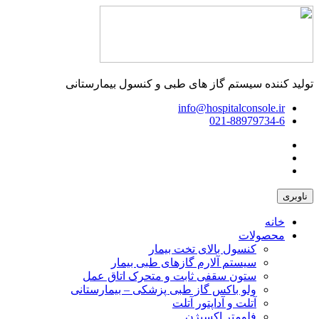
تولید کننده سیستم گاز های طبی و کنسول بیمارستانی
info@hospitalconsole.ir
021-88979734-6
ناوبری
خانه
محصولات
کنسول بالای تخت بیمار
سیستم آلارم گازهای طبی بیمار
ستون سقفی ثابت و متحرک اتاق عمل
ولو باکس گاز طبی پزشکی – بیمارستانی
آتلت و آداپتور آتلت
فلومتر اکسیژن