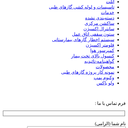
آتلت
تاسیسات و لوله کشی گازهای طبی
خدمات
دسته‌بندی نشده
ساکشن مرکزی
سانترال اکسیژن
ستون سقفی اتاق عمل
سیستم اخطار گازهای بیمارستانی
فلومتر اکسیژن
کمپرسور هوا
کنسول بالای تخت بیمار
گواهینامه-تائیدیه
محصولات
نمونه کار پروژه گازهای طبی
وکیوم پمپ
ولو باکس
فرم تماس با ما :
نام شما (الزامی)