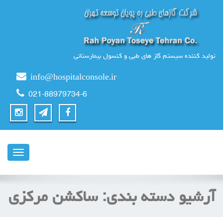
تولید کننده سیستم گاز های طبی و کنسول بیمارستانی
info@hospitalconsole.ir
021-88979734-6
ناوبری
آرشیو دسته بندی:
ساکشن مرکزی