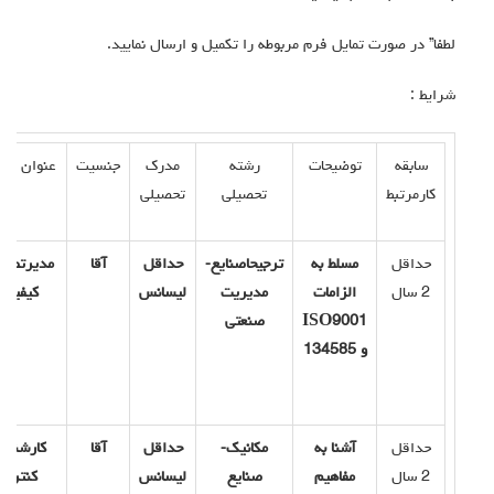
لطفا” در صورت تمایل فرم مربوطه را تکمیل و ارسال نمایید.
شرایط :
سابقه
توضیحات
رشته
مدرک
جنسیت
عنوان شغ
کارمرتبط
تحصیلی
تحصیلی
حداقل
مسلط به
ترجیحاصنایع-
حداقل
آقا
مدیرتضم
2 سال
الزامات
مدیریت
لیسانس
کیفیت
9001
ISO
صنعتی
و 134585
حداقل
آشنا به
مکانیک-
حداقل
آقا
کارشنا
2 سال
مفاهیم
صنایع
لیسانس
کنترل