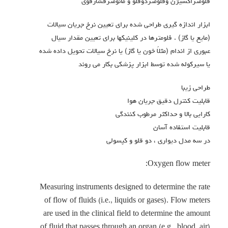
فلومتراكسيژن وفلومتردوقلو و مانومترفشارقوي
ابزار اندازه گیری طراحی شده برای تعیین نرخ جریان سیالات
(مایع یا گاز) . فلومترها در کلینیکها برای تعیین مقدار سیال
عبوری از اندام (مثلاً خون یا گاز) یا نرخ سیالات تحویل داده شده
یا سیرکوله شده توسط ابزار پزشکی بکار می روند
طراحی زیبا
قابلیت کنترل دقیق جریان هوا
کارایی بالا و حداکثر مرطوب کنندگی
قابلیت استفاده آسان
در سه مدل دیواری ، دو قلو و کپسولی
Oxygen flow meter:
Measuring instruments designed to determine the rate
of flow of fluids (i.e., liquids or gases). Flow meters
are used in the clinical field to determine the amount
of fluid that passes through an organ (e.g., blood, air)