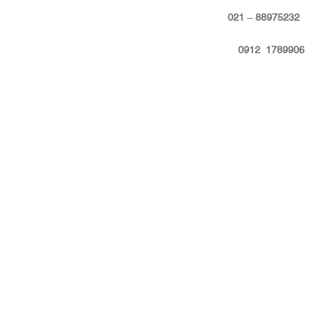
:
88975232 – 021
09