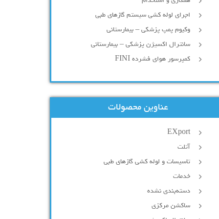
همکاری و استخدام
اجرای لوله کشی سیستم گازهای طبی
وکیوم پمپ پزشکی – بیمارستانی
سانترال اکسیژن پزشکی – بیمارستانی
کمپرسور هوای فشرده FINI
عناوین محصولات
EXport
آتلت
تاسیسات و لوله کشی گازهای طبی
خدمات
دسته‌بندی نشده
ساکشن مرکزی