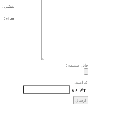
تلفکس 
همراه : 1789906 12
فایل ضمیمه :
کد امنیتی :