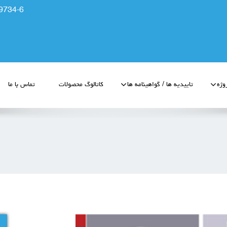
9734-6
وژه
تاییدیه ها / گواهینامه ها
کاتالوگ محصولات
تماس با ما