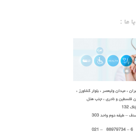
 ما :
ان ، میدان ولیعصر ، بلوار کشاورز ،
ان فلسطین و نادری ، جنب هتل
 132
ف – طبقه دوم واحد 303
6 – 88979734 – 021