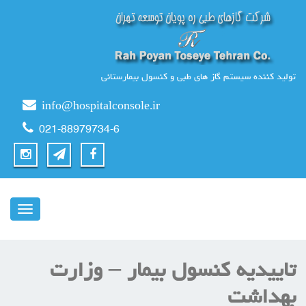
تولید کننده سیستم گاز های طبی و کنسول بیمارستانی
info@hospitalconsole.ir
021-88979734-6
ناوبری
تاییدیه کنسول بیمار – وزارت
بهداشت