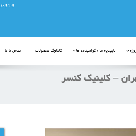
9734-6
وژه
تاییدیه ها / گواهینامه ها
کاتالوگ محصولات
تماس با ما
هران – کلینیک کنسر