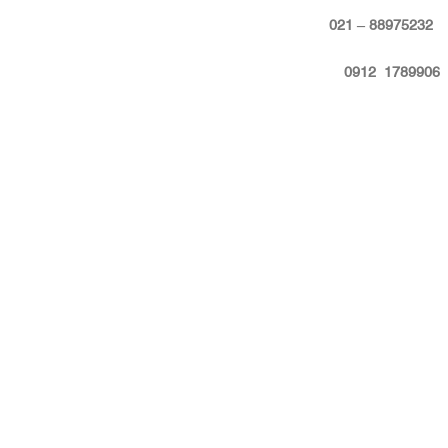
:
88975232 – 021
09