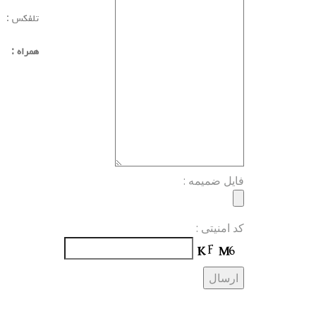
تلفکس 
همراه : 1789906 12
فایل ضمیمه :
کد امنیتی :