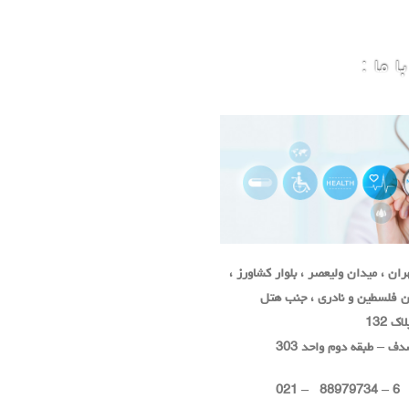
 ما :
ان ، میدان ولیعصر ، بلوار کشاورز ،
ان فلسطین و نادری ، جنب هتل
 132
ف – طبقه دوم واحد 303
6 – 88979734 – 021