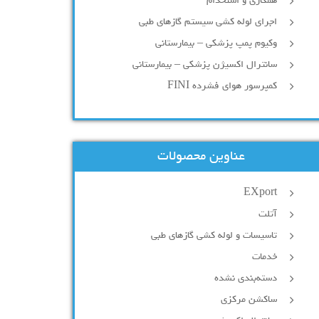
همکاری و استخدام
اجرای لوله کشی سیستم گازهای طبی
وکیوم پمپ پزشکی – بیمارستانی
سانترال اکسیژن پزشکی – بیمارستانی
کمپرسور هوای فشرده FINI
عناوین محصولات
EXport
آتلت
تاسیسات و لوله کشی گازهای طبی
خدمات
دسته‌بندی نشده
ساکشن مرکزی