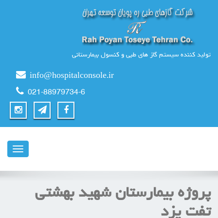
تولید کننده سیستم گاز های طبی و کنسول بیمارستانی
info@hospitalconsole.ir
021-88979734-6
ناوبری
پروژه بیمارستان شهید بهشتی
تفت یزد